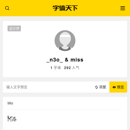
设计师
_n3o_ & miss
1
字体
292
人气
简繁
预览
Mis