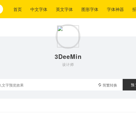
首页
中文字体
英文字体
图形字体
字体神器
3DeeMin
设计师
预
简繁转换