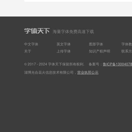
海量字体免费高速下载
中文字体
英文字体
图形字体
字体教
关于
上传字体
知识产权声明
联系方
© 2017 - 2024 字体天下保留所有权利.
备案号：
鲁ICP备1300407
淄博光合花火信息技术有限公司，
营业执照公示