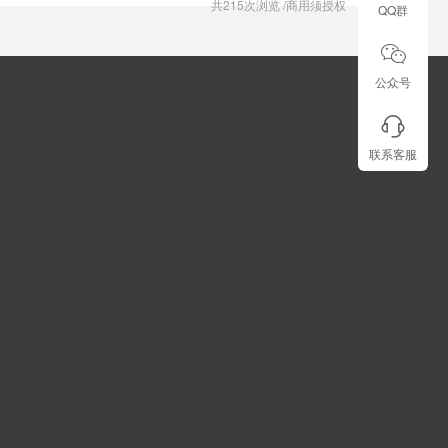
共215次浏览
/
商用须授权
QQ群
公众号
联系客服