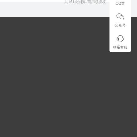
共161次浏览
/
商用须授权
QQ群
公众号
联系客服