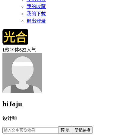
我的收藏
我的下载
退出登录
1
款字体
622
人气
hiJoju
设计师
预 览
简繁转换