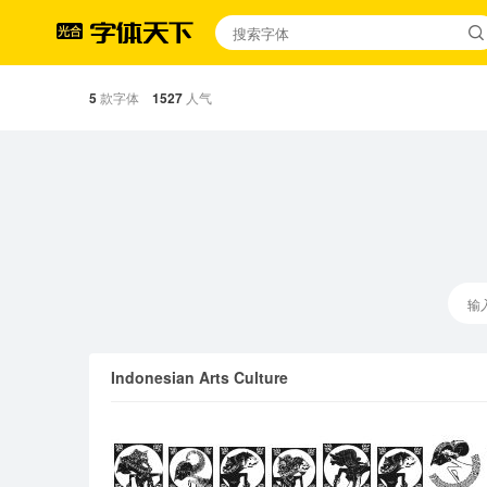
5
款字体
1527
人气
Indonesian Arts Culture