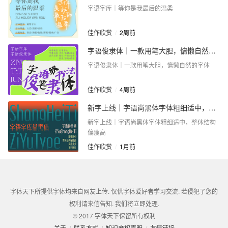
字语字库｜等你是我最后的温柔
佳作欣赏
/
2周前
字语俊隶体｜一款用笔大胆，慵懒自然的字体
字语俊隶体｜一款用笔大胆，慵懒自然的字体
佳作欣赏
/
4周前
新字上线｜字语尚黑体字体粗细适中，整体结构偏瘦高
新字上线｜字语尚黑体字体粗细适中，整体结构
偏瘦高
佳作欣赏
/
1月前
字体天下所提供字体均来自网友上传. 仅供字体爱好者学习交流. 若侵犯了您的
权利请来信告知. 我们将立即处理.
© 2017 字体天下保留所有权利
关于
/
联系方式
/
知识产权声明
/
友情链接