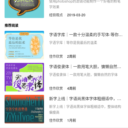
使用photoshop的滤镜功能制作一个好看的粉笔
字效果
经验观点
/
2019-03-20
推荐阅读
字语字库｜一款十分温柔的手写体-等你是我最后的温柔
字语字库｜等你是我最后的温柔
佳作欣赏
/
2周前
字语俊隶体｜一款用笔大胆，慵懒自然的字体
字语俊隶体｜一款用笔大胆，慵懒自然的字体
佳作欣赏
/
4周前
新字上线｜字语尚黑体字体粗细适中，整体结构偏瘦高
新字上线｜字语尚黑体字体粗细适中，整体结构
偏瘦高
佳作欣赏
/
1月前