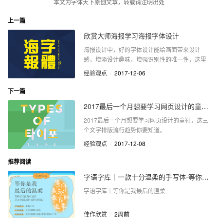
本文为字体天下原创文章，转载请注明出处
上一篇
欣赏大师海报学习海报字体设计
海报设计中，好的字体设计能给画面带来设计
感，增添设计趣味，增强识别性的唯一性，这里
就带大家一起学习海报字体设计。
经验观点
/
2017-12-06
下一篇
2017最后一个月想要学习网页设计的童鞋，这三个文字排版流行趋势你要知道。
2017最后一个月想要学习网页设计的童鞋，这三
个文字排版流行趋势你要知道。
经验观点
/
2017-12-08
推荐阅读
字语字库｜一款十分温柔的手写体-等你是我最后的温柔
字语字库｜等你是我最后的温柔
佳作欣赏
/
2周前