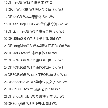
15
DFHeiGB-W12
华康黑体 W12
16
DFJinWenGB-W3
华康金文体 Std W3
17
DFKaiGB-W5
华康楷体 Std W5
18
DFKanTingLiuGB-W9
华康勘亭流 Std W9
19
DFLiJinHeiGB-W8
华康俪金黑 Std W8
20
DFLiShuGB-W7
华康隶书体 Std W7
21
DFLongMenGB-W9
华康龙门石碑 Std W9
22
DFMoGB-W9
华康墨字体 Std W9
23
DFPOP1GB-W5
华康POP1体 Std W5
24
DFPOP2GB-W9
华康POP2体 Std W9
25
DFPOP3GB-W12
华康POP3体 Std W12
26
DFShaoNvGB-W5
华康少女文字 Std W5
27
DFShiYiGB-W7
华康饰艺体 Std W7
28
DFShouJinGB-W3
华康瘦金体 Std W3
29
DFSongGB-W3
华康宋体 Std W3