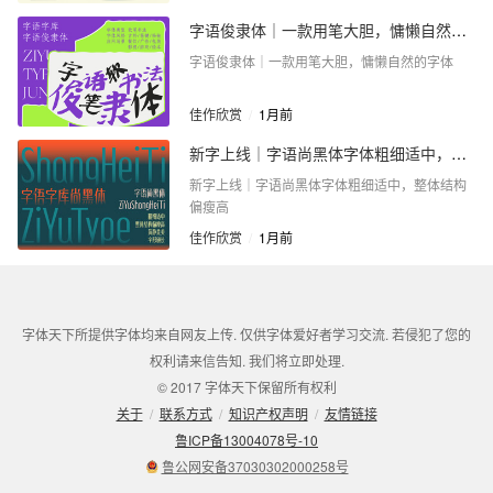
字语俊隶体｜一款用笔大胆，慵懒自然的字体
字语俊隶体｜一款用笔大胆，慵懒自然的字体
佳作欣赏
/
1月前
新字上线｜字语尚黑体字体粗细适中，整体结构偏瘦高
新字上线｜字语尚黑体字体粗细适中，整体结构
偏瘦高
佳作欣赏
/
1月前
字体天下所提供字体均来自网友上传. 仅供字体爱好者学习交流. 若侵犯了您的
权利请来信告知. 我们将立即处理.
© 2017 字体天下保留所有权利
关于
/
联系方式
/
知识产权声明
/
友情链接
鲁ICP备13004078号-10
鲁公网安备37030302000258号